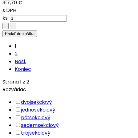
317,70 €
s DPH
ks:
Pridať do košíka
1
2
Nasl.
Koniec
Strana 1 z 2
Rozvádač
dvojsekciový
jednosekciový
päťsekciový
sedemsekciový
trojsekciový