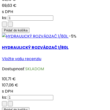
69,63 €
s DPH
ks:
Pridať do košíka
-5%
HYDRAULICKÝ ROZVÁDZAČ 1/80L
Vložte vašu recenziu
Dostupnosť
SKLADOM
101,71 €
107,06 €
s DPH
ks:
Pridať do košíka