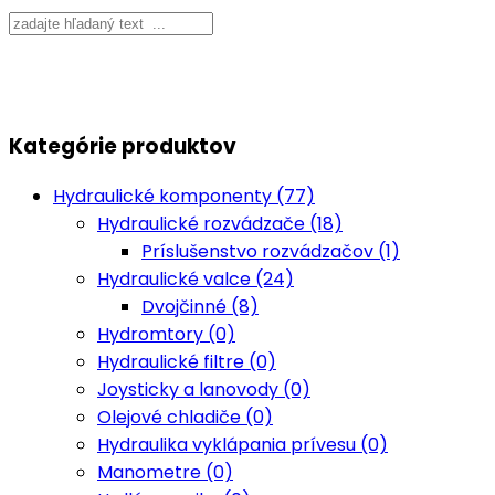
Kategórie produktov
Hydraulické komponenty (77)
Hydraulické rozvádzače (18)
Príslušenstvo rozvádzačov (1)
Hydraulické valce (24)
Dvojčinné (8)
Hydromtory (0)
Hydraulické filtre (0)
Joysticky a lanovody (0)
Olejové chladiče (0)
Hydraulika vyklápania prívesu (0)
Manometre (0)