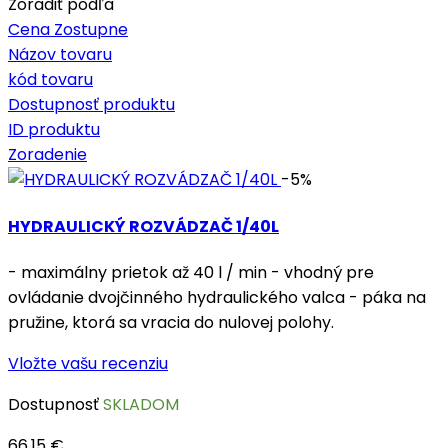
Zoradiť podľa
Cena Zostupne
Názov tovaru
kód tovaru
Dostupnosť produktu
ID produktu
Zoradenie
-5%
HYDRAULICKÝ ROZVÁDZAČ 1/40L
- maximálny prietok až 40 l / min - vhodný pre
ovládanie dvojčinného hydraulického valca - páka na
pružine, ktorá sa vracia do nulovej polohy.
Vložte vašu recenziu
Dostupnosť
SKLADOM
66,15 €