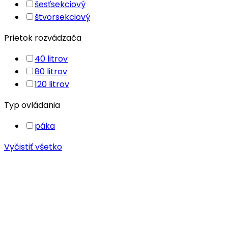
šesťsekciový
štvorsekciový
Prietok rozvádzača
40 litrov
80 litrov
120 litrov
Typ ovládania
páka
Vyčistiť všetko