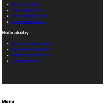
Nákupný košík
Vaše objednávky
Váš uživateľský účet
Zabudol som heslo
Naše služby
Obchodné podmienky
Dopravné podmienky
Reklamačný formulár
Vrátenie tovaru
Menu