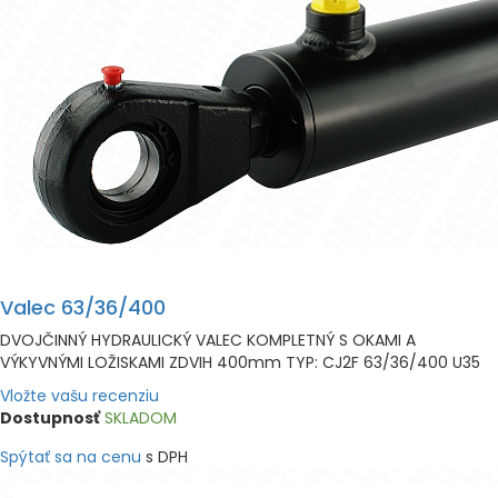
Valec 63/36/400
DVOJČINNÝ HYDRAULICKÝ VALEC KOMPLETNÝ S OKAMI A
VÝKYVNÝMI LOŽISKAMI ZDVIH 400mm TYP: CJ2F 63/36/400 U35
Vložte vašu recenziu
Dostupnosť
SKLADOM
Spýtať sa na cenu
s DPH