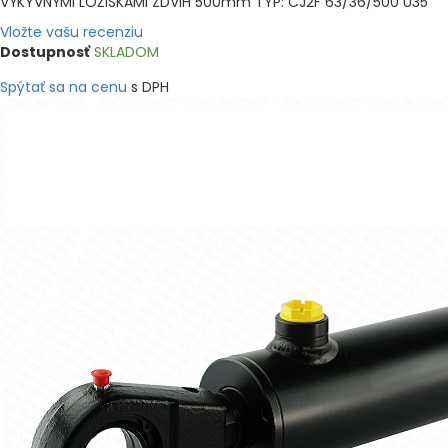
VÝKYVNÝMI LOŽISKAMI ZDVIH 500mm TYP: CJ2F 63/36/500 U35
Vložte vašu recenziu
Dostupnosť
SKLADOM
Spýtať sa na cenu
s DPH