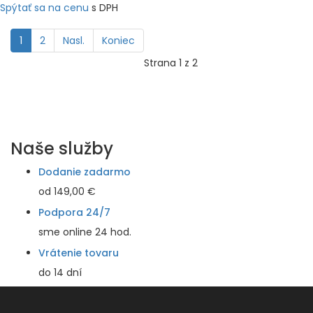
Spýtať sa na cenu
s DPH
1
2
Nasl.
Koniec
Strana 1 z 2
Naše služby
Dodanie zadarmo
od 149,00 €
Podpora 24/7
sme online 24 hod.
Vrátenie tovaru
do 14 dní