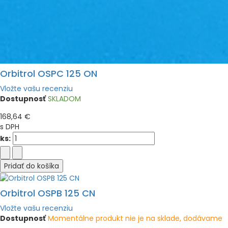
Orbitrol OSPC 125 ON
Vložte vašu recenziu
Dostupnosť
SKLADOM
168,64 €
s DPH
ks:
Pridať do košíka
Orbitrol OSPB 125 CN
Vložte vašu recenziu
Dostupnosť
Momentálne produkt nie je na sklade, dodávame