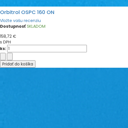
Orbitrol OSPC 160 ON
Vložte vašu recenziu
Dostupnosť
SKLADOM
158,72 €
s DPH
ks:
Pridať do košíka