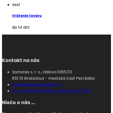
text
Vrátenie tovaru
do 14 dní
Kontakt na nás
šamotex s. r. o., Hálova 1065/13
851 01 Bratislava - mestská časť Petržalka
hydrauliktop@gmail.com
Tel.: +421 944 939 202, +421 944 947 323
Niečo o nás ...