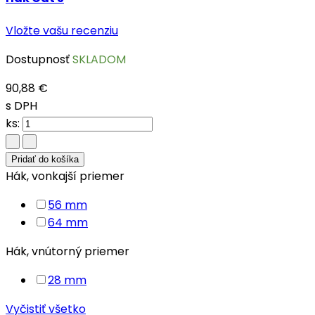
Vložte vašu recenziu
Dostupnosť
SKLADOM
90,88 €
s DPH
ks:
Pridať do košíka
Hák, vonkajší priemer
56 mm
64 mm
Hák, vnútorný priemer
28 mm
Vyčistiť všetko