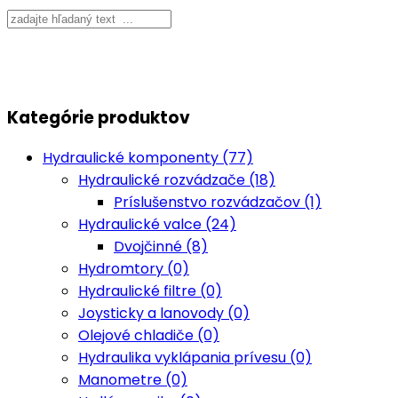
Kategórie produktov
Hydraulické komponenty (77)
Hydraulické rozvádzače (18)
Príslušenstvo rozvádzačov (1)
Hydraulické valce (24)
Dvojčinné (8)
Hydromtory (0)
Hydraulické filtre (0)
Joysticky a lanovody (0)
Olejové chladiče (0)
Hydraulika vyklápania prívesu (0)
Manometre (0)