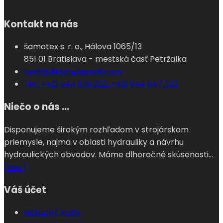
Kontakt na nás
šamotex s. r. o., Hálova 1065/13
851 01 Bratislava - mestská časť Petržalka
hydrauliktop@gmail.com
Tel.: +421 944 939 202, +421 944 947 323
Niečo o nás ...
Disponujeme širokým rozhľadom v strojárskom
priemysle, najmä v oblasti hydrauliky a návrhu
hydraulických obvodov. Máme dlhoročné skúsenosti...
[viac]
Váš účet
Nákupný košík