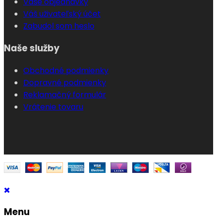
Vaše objednávky
Váš uživateľský účet
Zabudol som heslo
Naše služby
Obchodné podmienky
Dopravné podmienky
Reklamačný formulár
Vrátenie tovaru
Menu